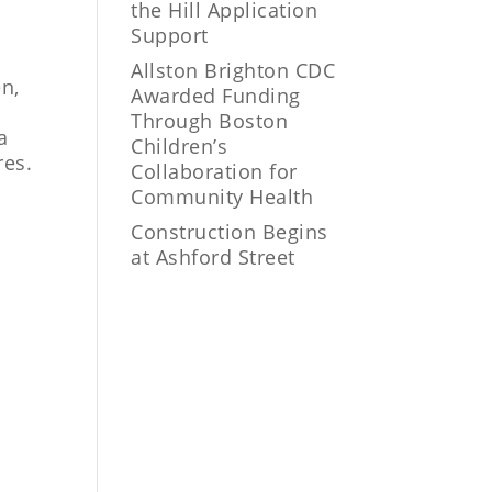
the Hill Application
Support
s
Allston Brighton CDC
n,
Awarded Funding
Through Boston
a
Children’s
res.
Collaboration for
Community Health
Construction Begins
at Ashford Street