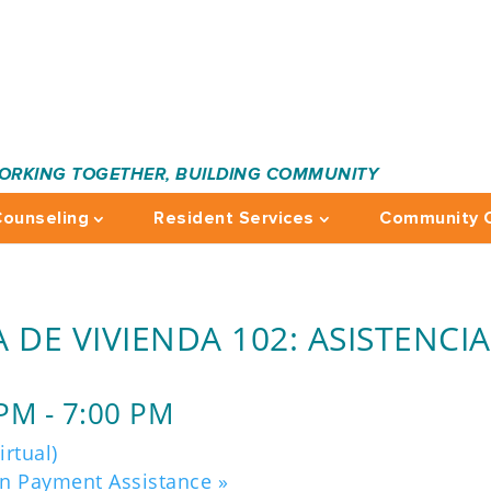
ORKING TOGETHER, BUILDING COMMUNITY
ounseling
Resident Services
Community C
DE VIVIENDA 102: ASISTENCIA
 PM
-
7:00 PM
rtual)
wn Payment Assistance
»