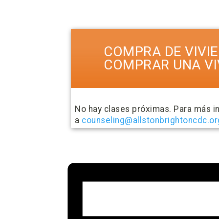
COMPRA DE VIVIE
COMPRAR UNA VI
No hay clases próximas. Para más i
a
counseling@allstonbrightoncdc.or