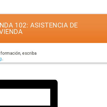
NDA 102: ASISTENCIA DE
VIENDA
nformación, escriba
g
.